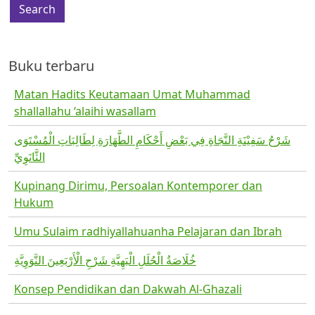
Buku terbaru
Matan Hadits Keutamaan Umat Muhammad
shallallahu ‘alaihi wasallam
شَرْحُ سَفِيْنَةِ النَّجَاةِ فِي بَعْضِ أَحْكَامِ الطَّهَارَةِ لِطَالِبَاتِ الْمُسْتَوَى
الثَّانَوِيِّ
Kupinang Dirimu, Persoalan Kontemporer dan
Hukum
Umu Sulaim radhiyallahuanha Pelajaran dan Ibrah
خُلَاصَةُ الْحُلَلِ الْبَهِيَّةِ شَرْحِ الْأَرْبَعِينَ النَّوَوِيَّةِ
Konsep Pendidikan dan Dakwah Al-Ghazali