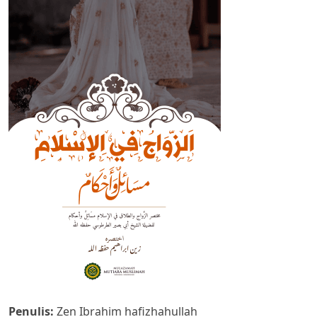
zawaj
small-
min.png
Penulis:
Zen Ibrahim hafizhahullah