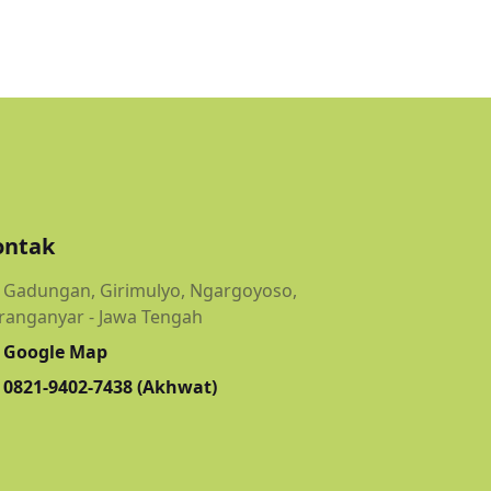
ontak
Gadungan, Girimulyo, Ngargoyoso,
ranganyar - Jawa Tengah
Google Map
0821-9402-7438 (Akhwat)