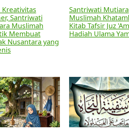
 Kreativitas
Santriwati Mutiara
er, Santriwati
Muslimah Khatam
ara Muslimah
Kitab Tafsir Juz '
tik Membuat
Hadiah Ulama Ya
ak Nusantara yang
enis