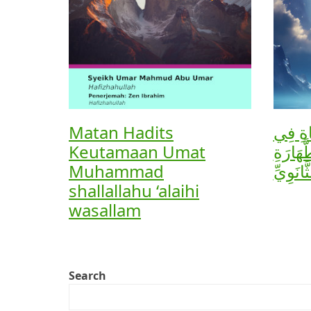
Matan Hadits
َاةِ فِي
Keutamaan Umat
ّهَارَةِ
Muhammad
انَوِيِّ
shallallahu ‘alaihi
wasallam
Search