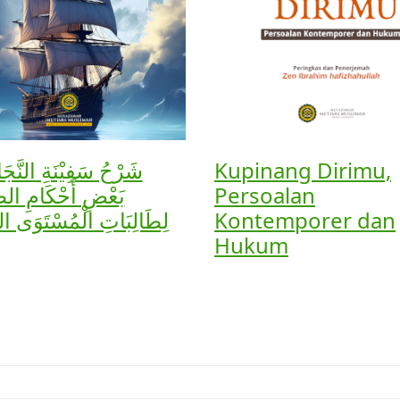
شَرْحُ سَفِيْنَةِ النَّج
Kupinang Dirimu,
بَعْضِ أَحْكَامِ الطَ
Persoalan
لِطَالِبَاتِ الْمُسْتَوَى الثَّ
Kontemporer dan
Hukum