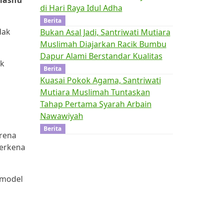
mashu
di Hari Raya Idul Adha
Berita
dak
Bukan Asal Jadi, Santriwati Mutiara
Muslimah Diajarkan Racik Bumbu
Dapur Alami Berstandar Kualitas
ak
Berita
Kuasai Pokok Agama, Santriwati
Mutiara Muslimah Tuntaskan
Tahap Pertama Syarah Arbain
Nawawiyah
Berita
arena
terkena
 model