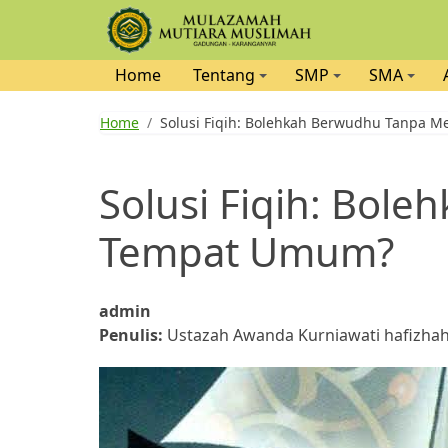
Skip
Home
Tentang
SMP
SMA
to
You
main
Home
Solusi Fiqih: Bolehkah Berwudhu Tanpa M
content
are
Solusi Fiqih: Bole
here
Tempat Umum?
admin
Penulis:
Ustazah Awanda Kurniawati hafizhah