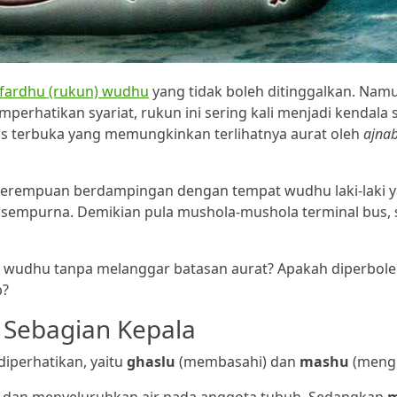
fardhu (rukun) wudhu
yang tidak boleh ditinggalkan. Namu
rhatikan syariat, rukun ini sering kali menjadi kendala 
as terbuka yang memungkinkan terlihatnya aurat oleh
ajnab
 perempuan berdampingan dengan tempat wudhu laki-laki 
 sempurna. Demikian pula mushola-mushola terminal bus, s
n wudhu tanpa melanggar batasan aurat? Apakah diperbol
b?
Sebagian Kepala
diperhatikan, yaitu
ghaslu
(membasahi) dan
mashu
(mengu