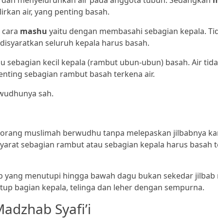
ir dan menyeluruhkan air pada anggota tubuh. Sedangkan
rkan air, yang penting basah.
 cara
mashu
yaitu dengan membasahi sebagian kepala. Ti
 disyaratkan seluruh kepala harus basah.
 sebagian kecil kepala (rambut ubun-ubun) basah. Air tid
enting sebagian rambut basah terkena air.
rwudhunya sah.
seorang muslimah berwudhu tanpa melepaskan jilbabnya k
syarat sebagian rambut atau sebagian kepala harus basah 
lbab yang menutupi hingga bawah dagu bukan sekedar jilbab
utup bagian kepala, telinga dan leher dengan sempurna.
adzhab Syafi’i