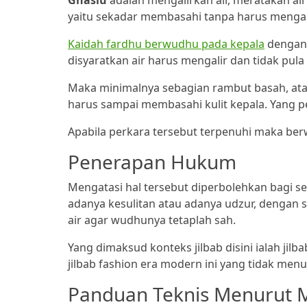
Ghaslu
adalah mengalirkan air, meratakan a
yaitu sekadar membasahi tanpa harus mengali
Kaidah fardhu berwudhu pada kepala
dengan
disyaratkan air harus mengalir dan tidak pula
Maka minimalnya sebagian rambut basah, atau
harus sampai membasahi kulit kepala. Yang p
Apabila perkara tersebut terpenuhi maka be
Penerapan Hukum
Mengatasi hal tersebut diperbolehkan bagi 
adanya kesulitan atau adanya udzur, dengan 
air agar wudhunya tetaplah sah.
Yang dimaksud konteks jilbab disini ialah ji
jilbab fashion era modern ini yang tidak men
Panduan Teknis Menurut M