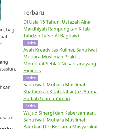
Terbaru
Di Usia 16 Tahun, Ustazah Aina
Mardhiyah Rampungkan Kitab
n, bagi
Tahdzib Tafsir Al-Baghawi
saat
i
Berita
Asah Kreativitas Kuliner, Santriwati
Mutiara Muslimah Praktik
yang
Membuat Seblak Nusantara yang
tasiun,
Higienis
Berita
Santriwati Mutiara Muslimah
ehkan
Khatamkan Kitab Tafsir Juz 'Amma
Hadiah Ulama Yaman
Berita
Wujud Sinergi dan Kebersamaan,
sap).
Santriwati Mutiara Muslimah
Baurkan Diri Bersama Masyarakat