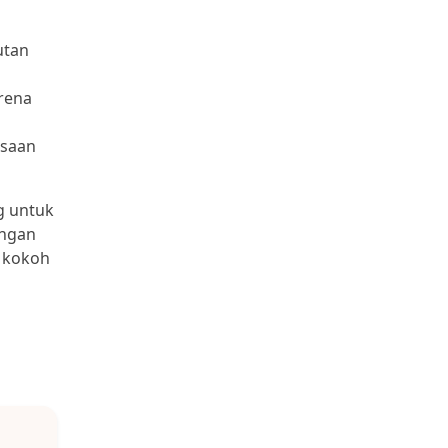
utan
arena
asaan
g untuk
engan
a kokoh