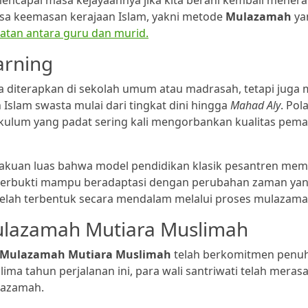
mencapai masa kejayaannya jika kita berani kembali mener
asa keemasan kerajaan Islam, yakni metode
Mulazamah
ya
atan antara guru dan murid.
arning
a diterapkan di sekolah umum atau madrasah, tetapi juga 
Islam swasta mulai dari tingkat dini hingga
Mahad Aly
. Pol
urikulum yang padat sering kali mengorbankan kualitas pe
akuan luas bahwa model pendidikan klasik pesantren memi
ya terbukti mampu beradaptasi dengan perubahan zaman ya
 telah terbentuk secara mendalam melalui proses mulazama
ulazamah Mutiara Muslimah
 Mulazamah Mutiara Muslimah
telah berkomitmen penu
 lima tahun perjalanan ini, para wali santriwati telah meras
lazamah.