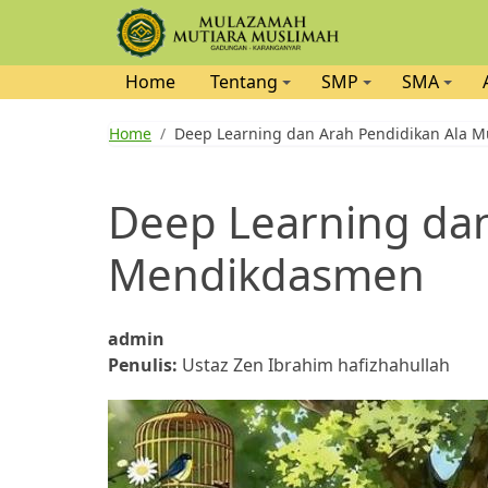
Skip
Home
Tentang
SMP
SMA
to
You
main
Home
Deep Learning dan Arah Pendidikan Ala
content
are
Deep Learning da
here
Mendikdasmen
admin
Penulis:
Ustaz Zen Ibrahim hafizhahullah