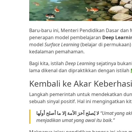
Baru-baru ini, Menteri Pendidikan Dasar da
penerapan model pembelajaran
Deep Learni
model
Surface Learning
(belajar di permukaan)
kedalaman pemahaman.
Bagi kita, istilah
Deep Learning
sejatinya bukanl
lama dikenal dan dipraktikkan dengan istilah
Kembali ke Akar Keberhasi
Langkah pemerintah untuk mendekatkan duni
sebuah sinyal positif. Hal ini mengingatkan 
لا يُصلح آخرَ الأمة إلا ما أصلح أولَها
“Umat yang akh
menjadikan umat yang awal itu baik.”