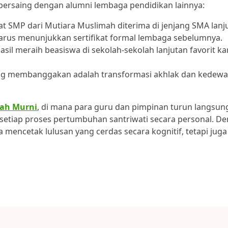
bersaing dengan alumni lembaga pendidikan lainnya:
t SMP dari Mutiara Muslimah diterima di jenjang SMA lanj
arus menunjukkan sertifikat formal lembaga sebelumnya.
sil meraih beasiswa di sekolah-sekolah lanjutan favorit k
ing membanggakan adalah transformasi akhlak dan kedew
ah Murni
, di mana para guru dan pimpinan turun langsun
iap proses pertumbuhan santriwati secara personal. D
ya mencetak lulusan yang cerdas secara kognitif, tetapi jug