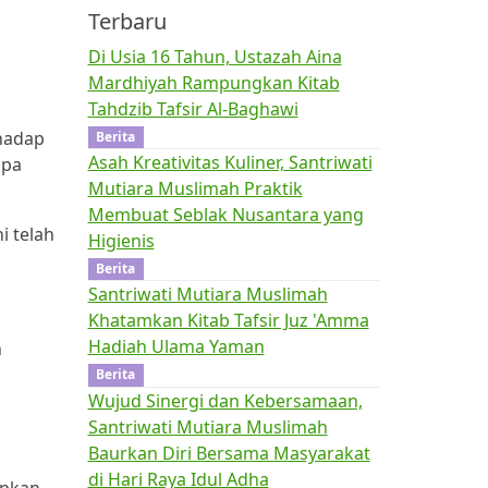
Terbaru
Di Usia 16 Tahun, Ustazah Aina
Mardhiyah Rampungkan Kitab
Tahdzib Tafsir Al-Baghawi
rhadap
Berita
Asah Kreativitas Kuliner, Santriwati
npa
Mutiara Muslimah Praktik
Membuat Seblak Nusantara yang
i telah
Higienis
Berita
Santriwati Mutiara Muslimah
Khatamkan Kitab Tafsir Juz 'Amma
Hadiah Ulama Yaman
h
Berita
Wujud Sinergi dan Kebersamaan,
Santriwati Mutiara Muslimah
Baurkan Diri Bersama Masyarakat
di Hari Raya Idul Adha