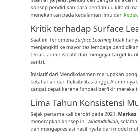
Maknanya jelas: pendidikan bangsa ini akan 
konsep pendidikan para pendahulu kita di m
menekankan pada kedalaman ilmu dan
kedek
Kritik terhadap Surface Le
Saat ini, fenomena
Surface Learning
tidak hany
menjangkiti ke mayoritas lembaga pendidikan 
terlalu administratif dan mengejar target k
santri.
Inisiatif dari Mendikdasmen merupakan peng
ketahanan dan fleksibilitas tinggi. Alumnin
sangat cepat karena fondasi berfikir mereka
Lima Tahun Konsistensi M
Sejak pertama kali berdiri pada 2021,
Markas
menerapkan konsep ini.
Alhamdulillah
, selama
dan mengapresiasi hasil nyata dari model mu