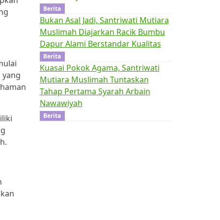
apkan
Berita
ng
Bukan Asal Jadi, Santriwati Mutiara
Muslimah Diajarkan Racik Bumbu
Dapur Alami Berstandar Kualitas
Berita
mulai
Kuasai Pokok Agama, Santriwati
a yang
Mutiara Muslimah Tuntaskan
mahaman
Tahap Pertama Syarah Arbain
Nawawiyah
Berita
liki
ng
h.
h
akan