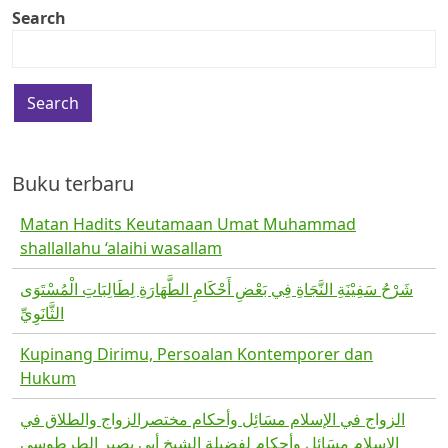
Search
Buku terbaru
Matan Hadits Keutamaan Umat Muhammad
shallallahu ‘alaihi wasallam
شَرْحُ سَفِيْنَةِ النَّجَاةِ فِي بَعْضِ أَحْكَامِ الطَّهَارَةِ لِطَالِبَاتِ الْمُسْتَوَى
الثَّانَوِيِّ
Kupinang Dirimu, Persoalan Kontemporer dan
Hukum
الزواج في الإسلام مسَائِل وأحكام مختصرالزواج والطلاق في
الإسلام مسَائِل وأحكام لفضيلة الشيخ أبي بصير الطرطوسي