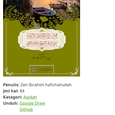
Penulis:
Zen Ibrahim hafizhahullah
Jml hal:
84
Katagori:
Aqidah
Unduh:
Google Drive
Github